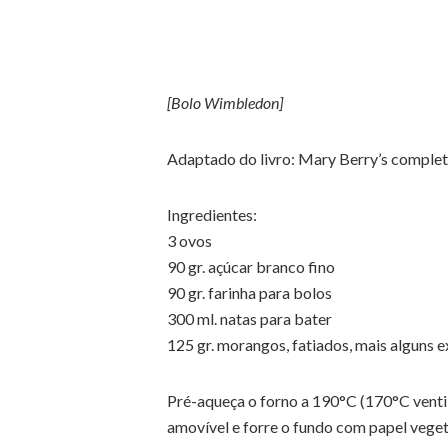
[Bolo Wimbledon]
Adaptado do livro: Mary Berry’s compl
Ingredientes:
3 ovos
90 gr. açúcar branco fino
90 gr. farinha para bolos
300 ml. natas para bater
125 gr. morangos, fatiados, mais alguns e
Pré-aqueça o forno a 190°C (170°C venti
amovível e forre o fundo com papel veget