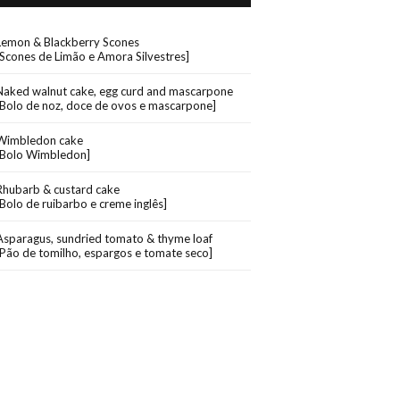
Lemon & Blackberry Scones
[Scones de Limão e Amora Silvestres]
Naked walnut cake, egg curd and mascarpone
[Bolo de noz, doce de ovos e mascarpone]
Wimbledon cake
[Bolo Wimbledon]
Rhubarb & custard cake
[Bolo de ruibarbo e creme inglês]
Asparagus, sundried tomato & thyme loaf
[Pão de tomilho, espargos e tomate seco]