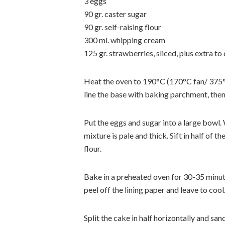
3 eggs
90 gr. caster sugar
90 gr. self-raising flour
300 ml. whipping cream
125 gr. strawberries, sliced, plus extra t
Heat the oven to 190°C (170°C fan/ 375°F
line the base with baking parchment, the
Put the eggs and sugar into a large bowl. 
mixture is pale and thick. Sift in half of t
flour.
Bake in a preheated oven for 30-35 minutes
peel off the lining paper and leave to cool
Split the cake in half horizontally and sa