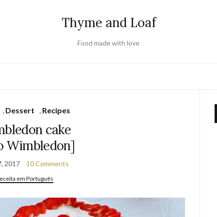
Thyme and Loaf
Food made with love
,
Dessert
,
Recipes
bledon cake
o Wimbledon]
7, 2017
10 Comments
eceita em Português